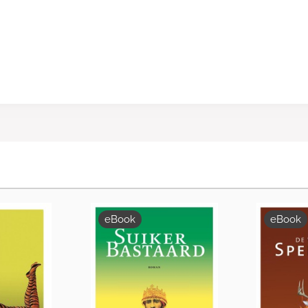
eBook
eBook