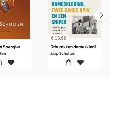
€
13,99
€
55
n Spengler
Drie zakken dameskleding, twee cakes Kyiv en een sniper
Comr
lten
Jaap Scholten
Jaap