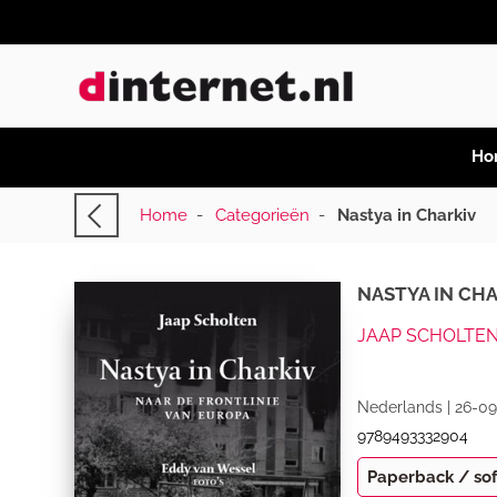
Ho
Home
-
Categorieën
-
Nastya in Charkiv
NASTYA IN CH
JAAP SCHOLTE
Nederlands | 26-09
9789493332904
Paperback / so