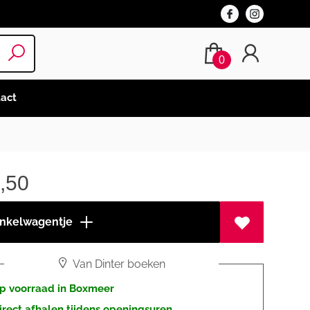
0
act
,50
inkelwagentje
Van Dinter boeken
p voorraad in Boxmeer
irect afhalen tijdens openingsuren