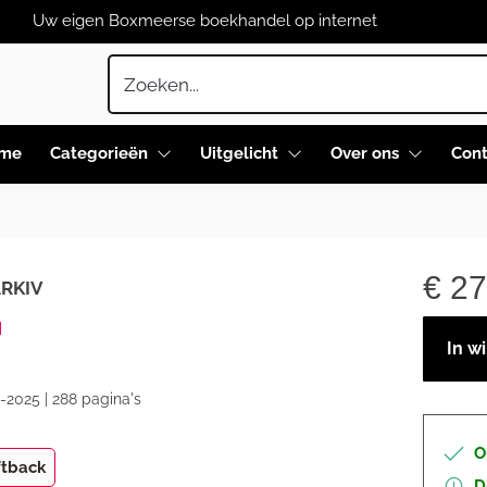
Uw eigen Boxmeerse boekhandel op internet
me
Categorieën
Uitgelicht
Over ons
Cont
€
27
ARKIV
N
In w
-2025 | 288 pagina's
O
ftback
D