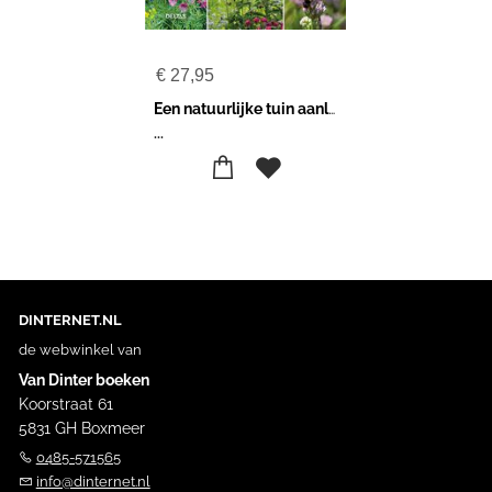
€
27,95
Een natuurlijke tuin aanleggen
...
DINTERNET.NL
de webwinkel van
Van Dinter boeken
Koorstraat 61
5831 GH Boxmeer
0485-571565
info@dinternet.nl