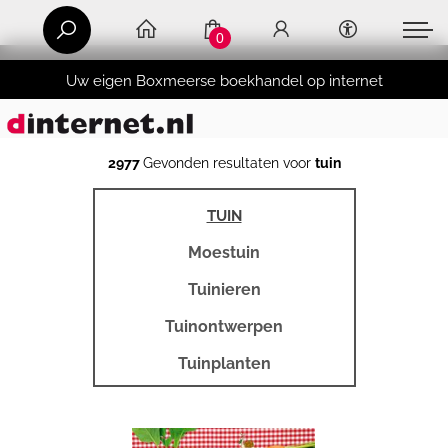
0
Uw eigen Boxmeerse boekhandel op internet
2977
Gevonden resultaten voor
tuin
TUIN
Moestuin
Tuinieren
Tuinontwerpen
Tuinplanten