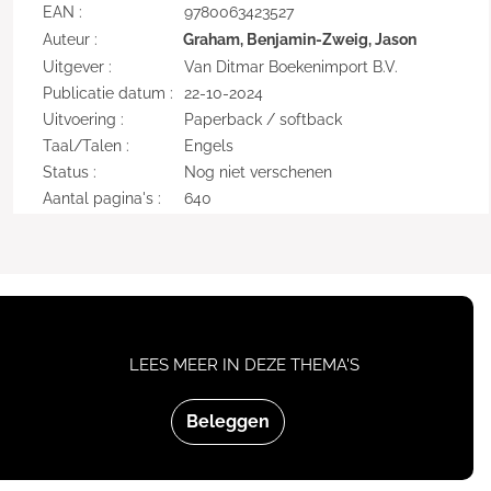
EAN :
9780063423527
Auteur :
Graham, Benjamin-Zweig, Jason
Uitgever :
Van Ditmar Boekenimport B.V.
Publicatie datum :
22-10-2024
Uitvoering :
Paperback / softback
Taal/Talen :
Engels
Status :
Nog niet verschenen
Aantal pagina's :
640
LEES MEER IN DEZE THEMA'S
Beleggen