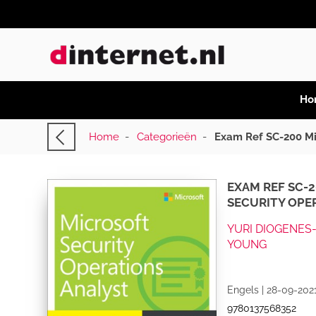
Ho
Home
-
Categorieën
-
Exam Ref SC-200 Mic
EXAM REF SC-
SECURITY OPE
YURI DIOGENE
YOUNG
Engels | 28-09-2021
9780137568352