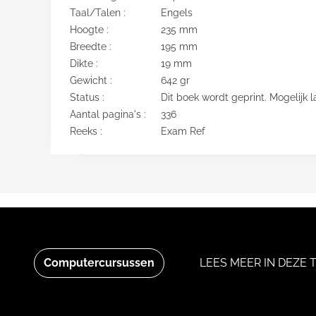
Taal/Talen :
Engels
Hoogte :
235 mm
Breedte :
195 mm
Dikte :
19 mm
Gewicht :
642 gr
Status :
Dit boek wordt geprint. Mogelijk l
Aantal pagina's :
336
Reeks :
Exam Ref
Computercursussen
LEES MEER IN DEZE 