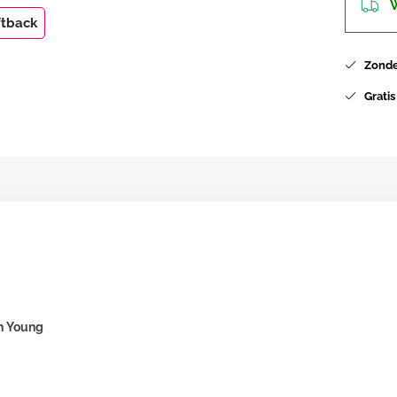
W
ftback
Zonder
Gratis
h Young