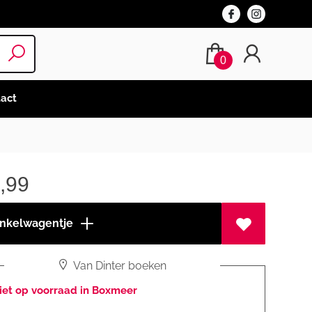
0
act
,99
inkelwagentje
Van Dinter boeken
iet op voorraad in Boxmeer