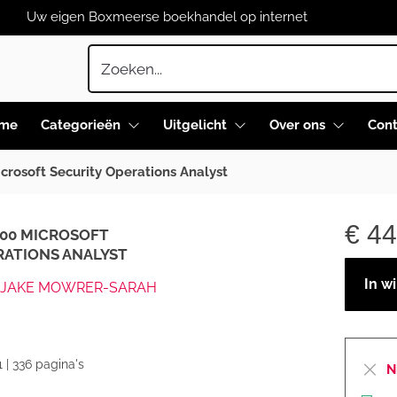
Uw eigen Boxmeerse boekhandel op internet
me
Categorieën
Uitgelicht
Over ons
Cont
rosoft Security Operations Analyst
€
44
200 MICROSOFT
RATIONS ANALYST
In w
S-JAKE MOWRER-SARAH
 | 336 pagina's
N