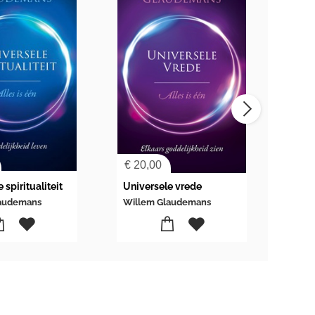
€
20,00
€
24
 spiritualiteit
Universele vrede
Boek
laudemans
Willem Glaudemans
Will