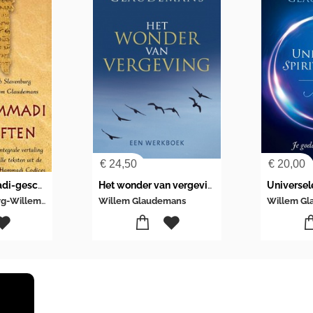
€
24,50
€
20,00
De Nag Hammadi-geschriften
Het wonder van vergeving
Universele
Jacob Slavenburg-Willem Glaudemans
Willem Glaudemans
Willem G