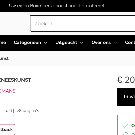
Uw eigen Boxmeerse boekhandel op internet
me
Categorieën
Uitgelicht
Over ons
Cont
unst
€
20
ENEESKUNST
EMANS
In w
-2026 | 128 pagina's
O
ftback
D