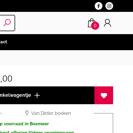
0
act
,00
inkelwagentje
Van Dinter boeken
p voorraad in Boxmeer
irect afhalen tijdens openingsuren