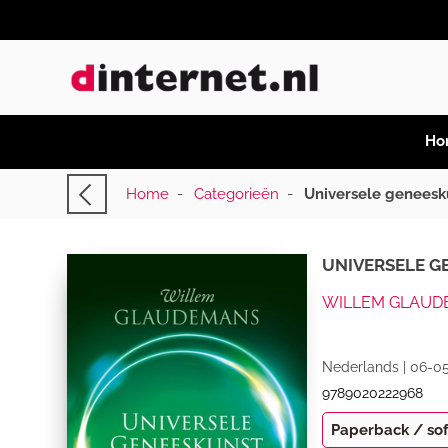
Ho
Home
-
Categorieën
-
Universele geneesk
UNIVERSELE G
WILLEM GLAUD
Nederlands | 06-05
9789020222968
Paperback / so