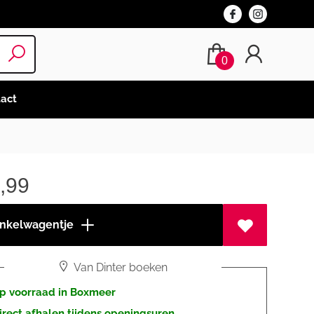
0
act
,99
inkelwagentje
Van Dinter boeken
p voorraad in Boxmeer
irect afhalen tijdens openingsuren