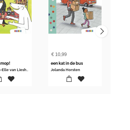
€
10,99
€
10
n mop!
een kat in de bus
toon
Erik van Os-Elle van Lieshout
Jolanda Horsten
Bett