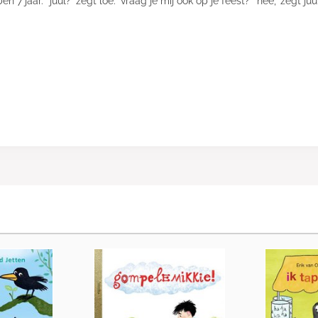
ben 7 jaar.’ ‘juul?’ zegt loe. ‘vraag je mij ook op je feest?’ ‘nee,’ zegt 