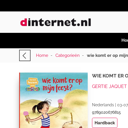
Ho
Home
-
Categorieën
-
wie komt er op mijn
WIE KOMT ER O
GERTIE JAQUET
Nederlands | 03-07
9789020676815
Hardback