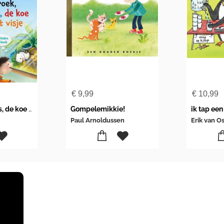
€
9,99
€
10,99
De roek, de mus, de koe en het visje
Gompelemikkie!
ik tap ee
Paul Arnoldussen