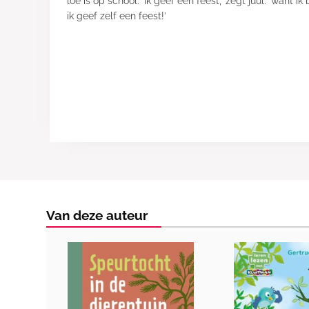
loe is op school. ‘ik geef een feest,’ zegt juul. ‘want ik 
ik geef zelf een feest!’
Van deze auteur