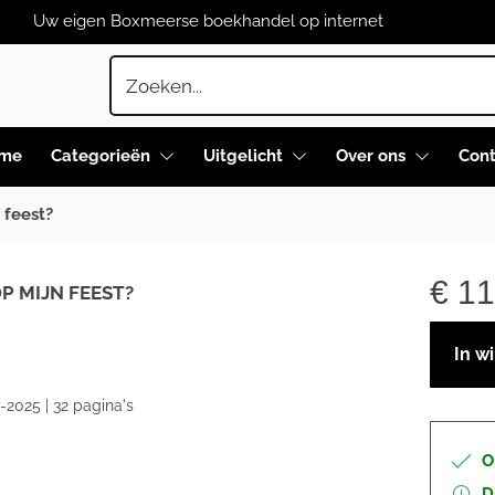
Uw eigen Boxmeerse boekhandel op internet
me
Categorieën
Uitgelicht
Over ons
Cont
 feest?
€
11
P MIJN FEEST?
In w
-2025 | 32 pagina's
O
D