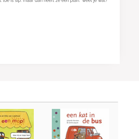
juul. loe is sip. maar dan heeft ze een plan. ‘weet je wat?