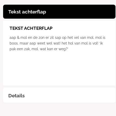
Tekst achterflap
TEKST ACHTERFLAP
aap & mol en de zon er zit sap op het vel van mol. mol is
boos. maar aap weet wel wat! het hol van mol is vol! ‘ik
pak een zak, mol. wat kan er weg?’
Details