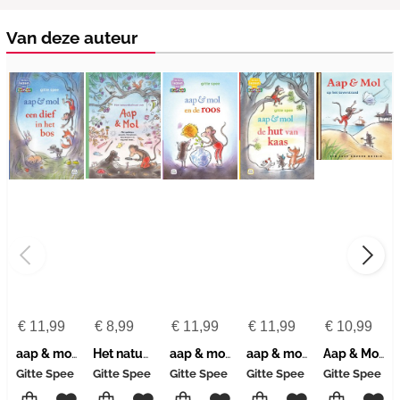
Van deze auteur
€
11,99
€
8,99
€
11,99
€
11,99
€
10,99
aap & mol. een dief in het bos
Het natuurdoeboek van Aap & Mol
aap & mol en de roos
aap & mol. de hut van kaas
Aap & Mol op het toverstrand
Gitte Spee
Gitte Spee
Gitte Spee
Gitte Spee
Gitte Spee