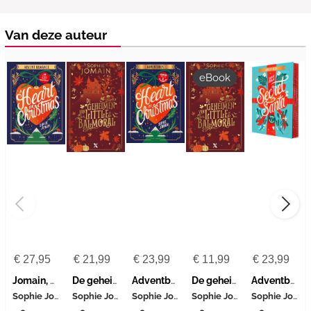
Van deze auteur
eBook
€
27,95
€
21,99
€
23,99
€
11,99
€
23,99
Jomain, S: Heart for Christmas
De geheimen van Little Balmoral
Adventboek - A Heart for Christmas
De geheimen van Little Balmoral
Adventboek - Secret Santa
Sophie Jomain
Sophie Jomain
Sophie Jomain
Sophie Jomain
Sophie Jomain