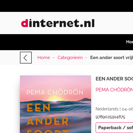
Ho
Home
-
Categorieën
-
Een ander soort vri
EEN ANDER SO
PEMA CHÖDRÖ
Nederlands | 04-06
9789025914875
Paperback / so