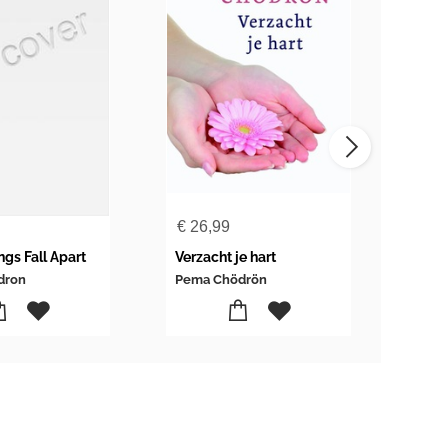
€
26,99
€
23
gs Fall Apart
Verzacht je hart
Als j
dron
Pema Chödrön
Pema