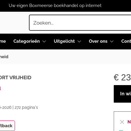
Uw eigen Boxmeerse boekhandel op internet
me
Categorieën
Uitgelicht
Over ons
Cont
jheid
€
23
ORT VRIJHEID
N
In w
-2026 | 272 pagina's
N
ftback