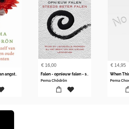
€
16,00
€
14,95
Bevrijd jezelf van angsten en oude gewoonten
Falen - opnieuw falen - steeds beter falen
When Thin
Pema Chödrön
Pema Cho