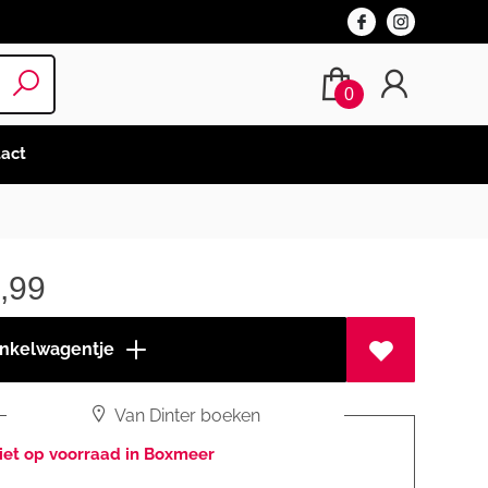
0
act
,99
inkelwagentje
Van Dinter boeken
iet op voorraad in Boxmeer