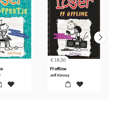
€
18,50
€
18
je
Ff offline
Geen
y
Jeff Kinney
Jeff 