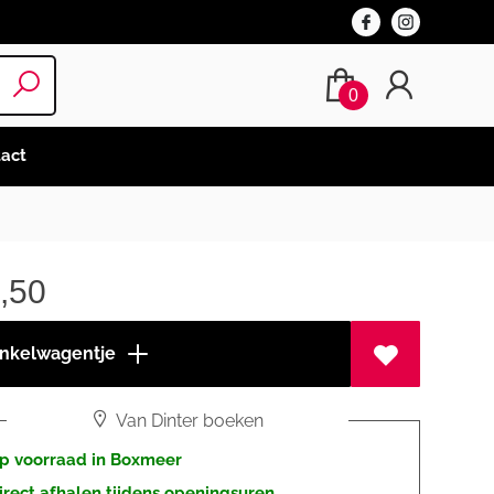
0
act
,50
inkelwagentje
Van Dinter boeken
p voorraad in Boxmeer
irect afhalen tijdens openingsuren