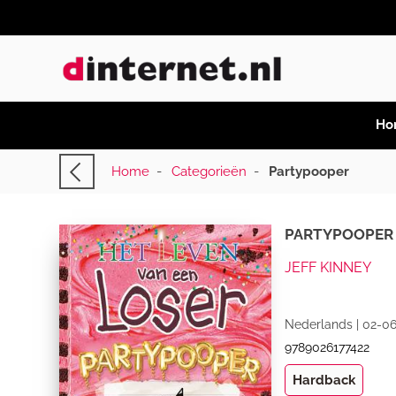
Ho
Home
-
Categorieën
-
Partypooper
PARTYPOOPER
JEFF KINNEY
Nederlands | 02-06
9789026177422
Hardback