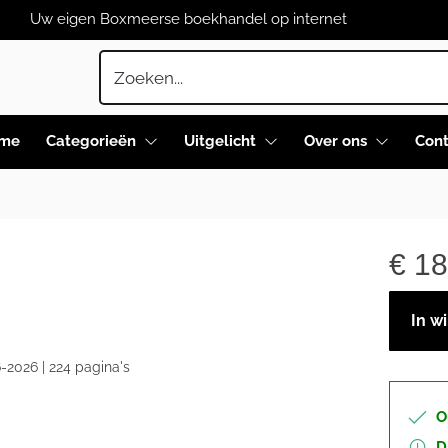
Uw eigen Boxmeerse boekhandel op internet
me
Categorieën
Uitgelicht
Over ons
Cont
€
18
In w
-2026 | 224 pagina's
O
D