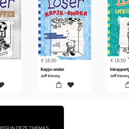
€
18,50
€
18,50
Kopje-onder
Inkoppert
Jeff Kinney
Jeff Kinne
EER IN DEZE THEMA'S