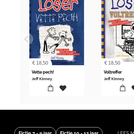
€
18,50
€
18,50
Vette pech!
Voltreffer
Jeff Kinney
Jeff Kinney
Fictie 7 - 9 jaar
Fictie 10 - 12 jaar
LEES M