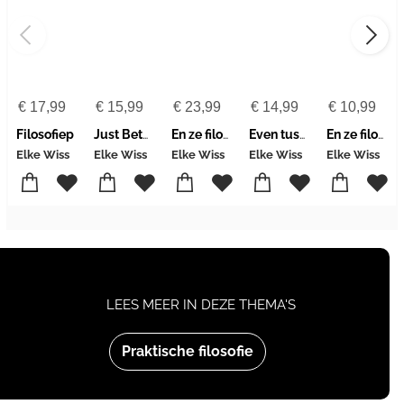
€
17,99
€
15,99
€
23,99
€
14,99
€
10,99
Filosofiep
Just Between Me and Me
En ze filosofeerden nog lang en gelukkig
Even tussen mij en mij
En ze filosofeerden nog lang en gelukkig
Elke Wiss
Elke Wiss
Elke Wiss
Elke Wiss
Elke Wiss
LEES MEER IN DEZE THEMA'S
Praktische filosofie