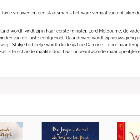
a. Twee vrouwen en een staatsman – het ware verhaal van ontluikende
and wordt, vindt zij in haar eerste minister, Lord Melbourne, de vader 
et vinden van de juiste echtgenoot. Gaandeweg wordt zij nieuwsgierig
ven zwijgt. Stukje bij beetje wordt duidelijk hoe Caroline – door haar
ekelijk te schande maakte door haar onbeantwoorde maar openlijke 