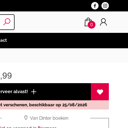
0
act
,99
veer alvast!
et verschenen, beschikbaar op 25/08/2026
Van Dinter boeken