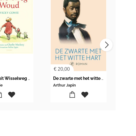
€
20,00
€
24
Verhalen uit Wisselweg Woud
De zwarte met het witte hart
Het 
ie
Arthur Japin
Arthu