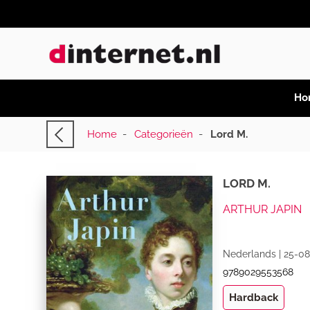
Ho
Home
-
Categorieën
-
Lord M.
LORD M.
ARTHUR JAPIN
Nederlands | 25-08
9789029553568
Hardback