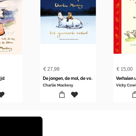
€
27,99
€
15,00
ijd
De jongen, de mol, de vos en het paard - het geanimeerde verhaal
Charlie Mackesy
Vicky Cow