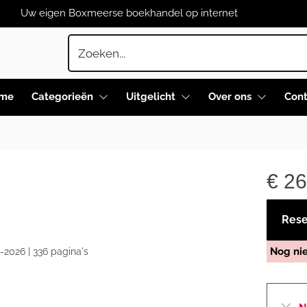
Uw eigen Boxmeerse boekhandel op internet
me
Categorieën
Uitgelicht
Over ons
Cont
€
26
Reser
Nog ni
-2026 | 336 pagina's