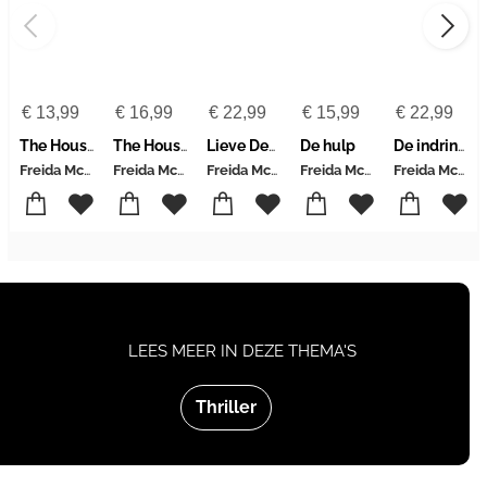
€
13,99
€
16,99
€
22,99
€
15,99
€
22,99
The Housemaid's Wedding
The Housemaid's Secret
Lieve Debbie
De hulp
De indringer
Freida McFadden
Freida McFadden
Freida McFadden
Freida McFadden
Freida Mcfadden
LEES MEER IN DEZE THEMA'S
Thriller