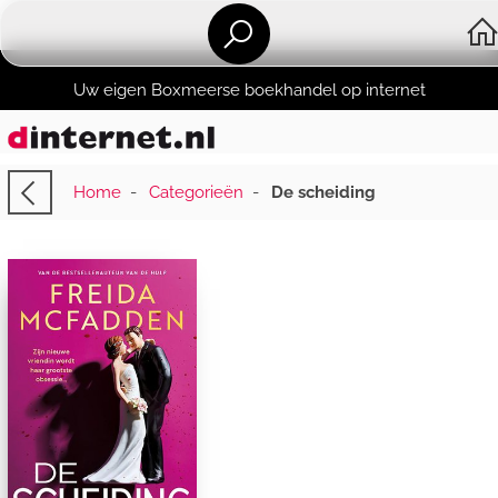
Uw eigen Boxmeerse boekhandel op internet
Home
-
Categorieën
-
De scheiding