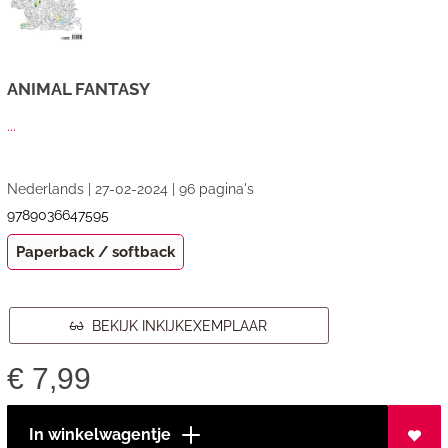
ANIMAL FANTASY
...
Nederlands | 27-02-2024 | 96 pagina's
9789036647595
Paperback / softback
BEKIJK INKIJKEXEMPLAAR
€
7,99
In winkelwagentje