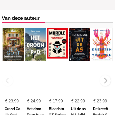
Van deze auteur
€
23,99
€
24,99
€
17,99
€
22,99
€
23,99
Grand Café du Malheur
Het droompad
Bloedstollende moordmysteries voor pientere puzzelaars
Uit de as
De kreeftenvrouwen
M.J. Arlidge
Beatrix Gerstberger
Ilja Gort
Twan Huys
G.T. Karber