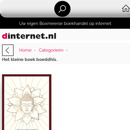
Uw eigen Boxmeerse boekhandel op internet
Home
-
Categorieën
-
Het kleine boek boeddhisme