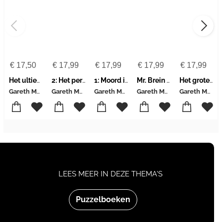
€
17,50
€
17,99
€
17,99
€
17,99
€
17,99
Het ultieme mysterie puzzelboek
2: Het perfecte plot De moordmysterie puzzelclub
1: Moord in het dorp De moordmysterie puzzelclub
Mr. Brein misdaadpuzzelboek
Het grote fantasypuzzelboek
Gareth Moore-Gary Panton
Gareth Moore-Laura Jayne Ayres
Gareth Moore-Laura Jayne Ayres
Gareth Moore
Gareth Moore-Laura Jayne Ayres
LEES MEER IN DEZE THEMA'S
Puzzelboeken