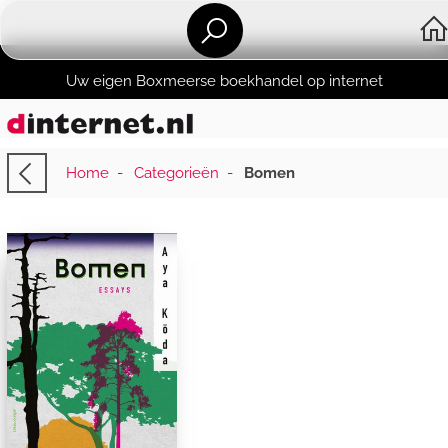
Uw eigen Boxmeerse boekhandel op internet
Home
-
Categorieën
-
Bomen