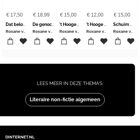
€
17,50
€
18,99
€
15,00
€
12,00
€
15,00
Dat beloof ik
De genocidefax
't Hooge Nest
't Hooge Nest
Schuim der aarde
Roxane van Iperen
Roxane van Iperen
Roxane van Iperen
Roxane van Iperen
Roxane van Iperen
LEES MEER IN DEZE THEMA'S
Literaire non-fictie algemeen
DINTERNET.NL