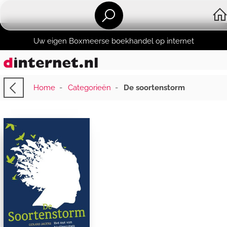
Uw eigen Boxmeerse boekhandel op internet
Home
-
Categorieën
-
De soortenstorm