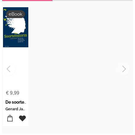
eBook
€
9,99
De soortenstorm
Gerard Jagers op Akkerhuis