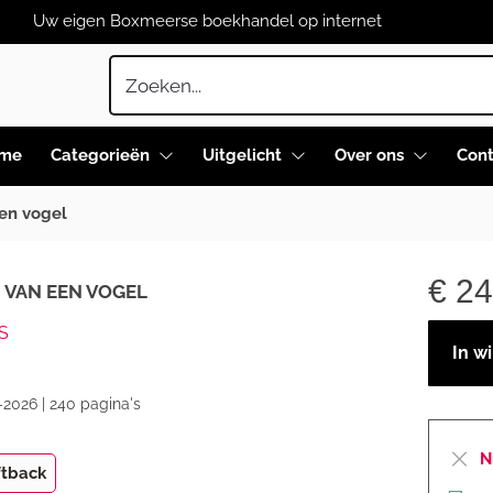
Uw eigen Boxmeerse boekhandel op internet
me
Categorieën
Uitgelicht
Over ons
Cont
en vogel
€
24
 VAN EEN VOGEL
S
In w
-2026 | 240 pagina's
N
ftback