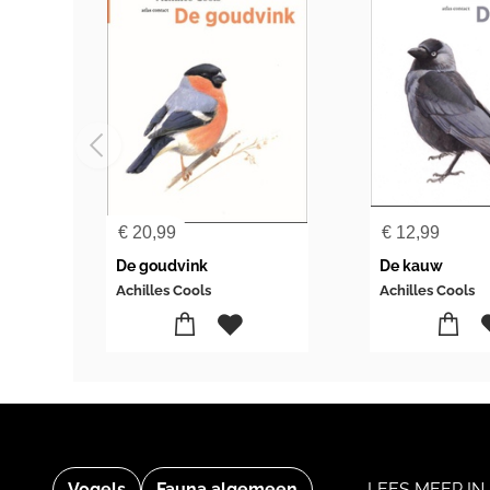
€
20,99
€
12,99
De goudvink
De kauw
Achilles Cools
Achilles Cools
Vogels
Fauna algemeen
LEES MEER IN