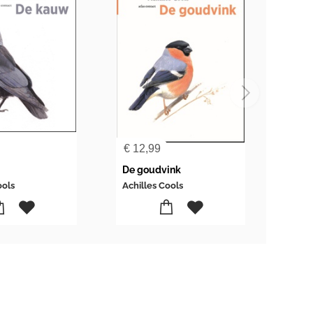
€
12,99
De goudvink
ools
Achilles Cools