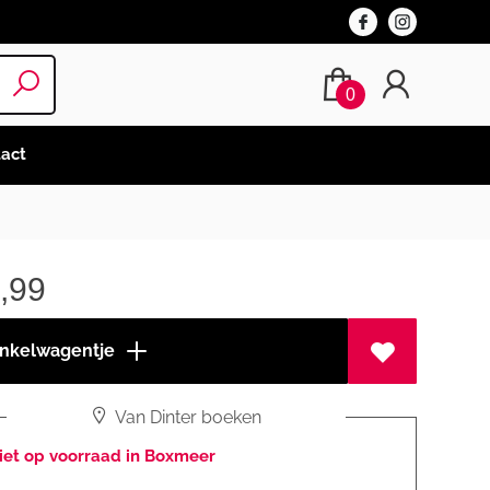
0
act
,99
inkelwagentje
Van Dinter boeken
iet op voorraad in Boxmeer