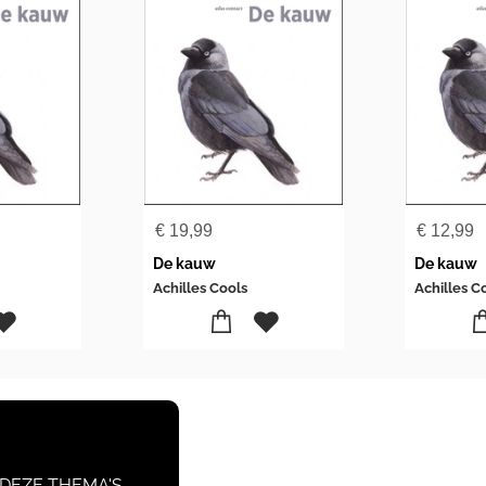
€
19,99
€
12,99
De kauw
De kauw
Achilles Cools
Achilles C
 DEZE THEMA'S