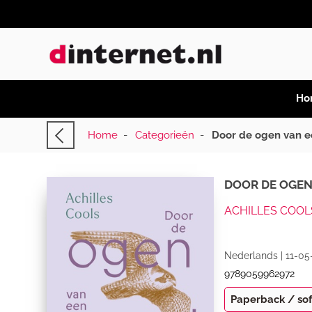
Ho
Home
-
Categorieën
-
Door de ogen van e
DOOR DE OGEN
ACHILLES COOL
Nederlands | 11-05
9789059962972
Paperback / so