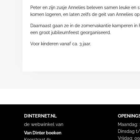
Peter en zijn zusje Annelies beleven samen leuke en 
komen logeren, en laten zelfs de geit van Annelies op 
Daarnaast gaan ze in de zomervakantie kamperen in Fr
een groot jubileumfeest georganiseerd.
Voor kinderen vanaf ca. 3 jaar.
DINTERNET.NL
OPENING
de webwinkel van
Maandag: 1
Dinsdag t/
Van Dinter boeken
Vrijdag: 0
Koorstraat 61