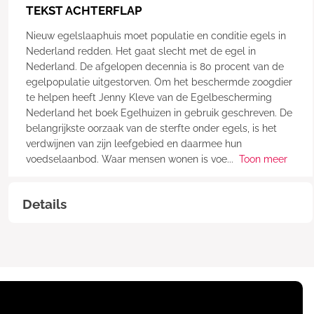
TEKST ACHTERFLAP
Nieuw egelslaaphuis moet populatie en conditie egels in
Nederland redden. Het gaat slecht met de egel in
Nederland. De afgelopen decennia is 80 procent van de
egelpopulatie uitgestorven. Om het beschermde zoogdier
te helpen heeft Jenny Kleve van de Egelbescherming
Nederland het boek Egelhuizen in gebruik geschreven. De
belangrijkste oorzaak van de sterfte onder egels, is het
verdwijnen van zijn leefgebied en daarmee hun
voedselaanbod. Waar mensen wonen is voe
...
Toon meer
Details