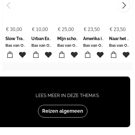
€
30,00
€
10,00
€
25,00
€
23,50
€
23,50
Slow Travel Europe - Going North
Urban Exploring
Mijn schoonvader, de vogelaar
Amerika in alle staten
Naar het noorden
Bas van Oort
Bas van Oort-Dirk Wijnand de Jong
Bas van Oort
Bas van Oort
Bas van Oort
LEES MEER IN DEZE THEMA'S
Reizen algemeen