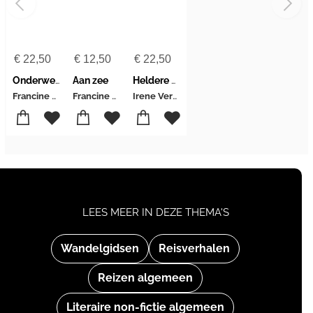
€
22,50
€
12,50
€
22,50
Onderweg
Aan zee
Heldere hemel
Francine Postma
Francine Postma
Irene Verweij
LEES MEER IN DEZE THEMA'S
Wandelgidsen
Reisverhalen
Reizen algemeen
Literaire non-fictie algemeen