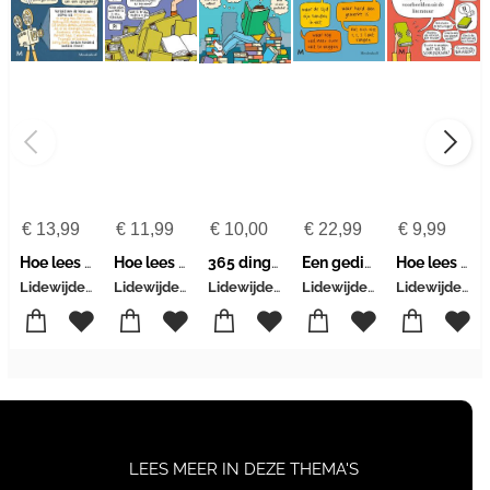
€
13,99
€
11,99
€
10,00
€
22,99
€
9,99
Hoe lees ik een film?
Hoe lees ik korte verhalen?
365 dingen die je als boekenlezer wilt weten
Een gedicht is ook maar een ding
Hoe lees ik?
Lidewijde Paris
Lidewijde Paris
Lidewijde Paris
Lidewijde Paris
Lidewijde Paris
LEES MEER IN DEZE THEMA'S