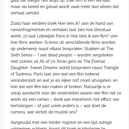
gaat die vlieger niet altijd op. Elke film is een verhaal,
maar via beeld en geluid wordt vaak méér dan alleen dat
verhaal verteld.
Zoals haar eerdere boek
Hoe lees ik?
aan de hand van
romanfragmenten en verhalen laat zien hoe literatuur
werkt, zo laat Lidewijde Paris in
Hoe lees ik een film?
zien
hoe films werken. Scènes uit verschillende films worden
op onderwerp naast elkaar besproken. Stukken uit
The
Sixth Sense – ‘I see dead people’
– worden vergeleken
met scènes uit
All of Us Stran gers
en
The Eternal
Daughter
.
Sweet Dreams
wordt besproken naast
Triangle
of Sadness
. Paris laat zien wat een film bekend
veronderstelt en wat je als kijker zelf moet uitvogelen, en
hoe dat een film kan maken of breken. Natuurlijk is er
volop aandacht voor die onderdelen waarin een film net zo
werkt als een roman – denk aan metaforen, het effect van
herhalingen – of juist uniek anders is – wat doet de
camera, wat vertelt de muziek ons?
Aangevuld met een helder register en een lijst nuttige
vaktermen achterin, hoopt dit boek je kijkplezier te