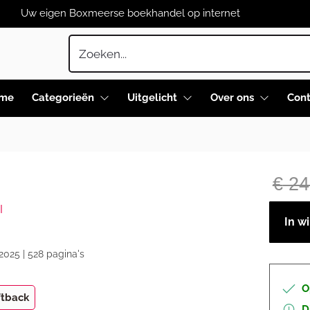
Uw eigen Boxmeerse boekhandel op internet
me
Categorieën
Uitgelicht
Over ons
Cont
€
24
I
In w
2025 | 528 pagina's
O
ftback
D