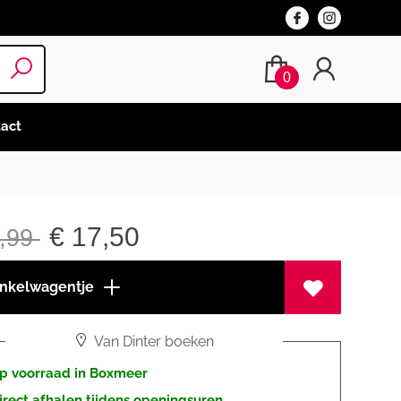
0
act
€
17,50
,99
inkelwagentje
Van Dinter boeken
p voorraad in Boxmeer
irect afhalen tijdens openingsuren