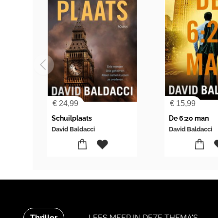
€
24,99
€
15,99
Schuilplaats
De 6:20 man
David Baldacci
David Baldacci
Thriller
LEES MEER IN DEZE THEMA'S