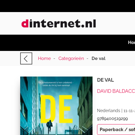
Ho
Home
-
Categorieën
-
De val
DE VAL
DAVID BALDACC
Nederlands | 11-11-
9789400519299
Paperback / so