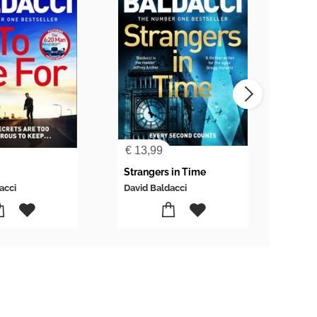
€
13,99
€
24
Strangers in Time
De t
acci
David Baldacci
Davi