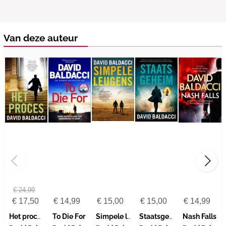
Van deze auteur
€
24,99
€
17,50
€
14,99
€
15,00
€
15,00
€
14,99
Het proces
To Die For
Simpele leugens
Staatsgeheim
Nash Falls