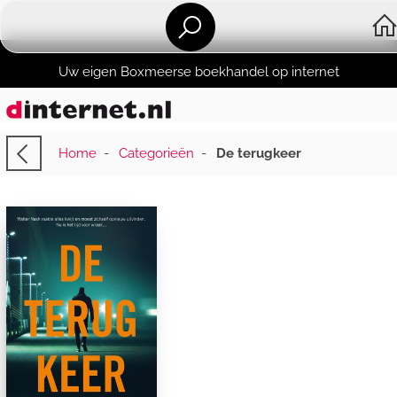
Uw eigen Boxmeerse boekhandel op internet
Home
-
Categorieën
-
De terugkeer