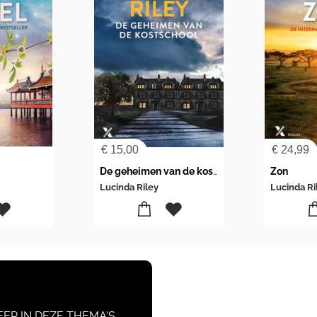
€
15,00
€
24,99
De geheimen van de kostschool
Zon
Lucinda Riley
Lucinda Ri
EER IN DEZE THEMA'S