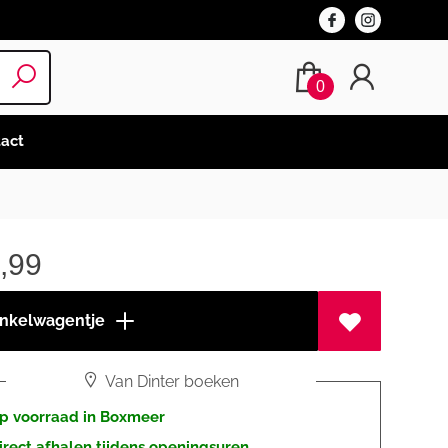
0
act
,99
inkelwagentje
Van Dinter boeken
p voorraad in Boxmeer
irect afhalen tijdens openingsuren