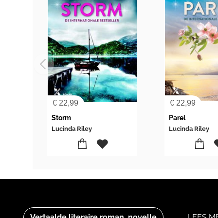
€
22,99
€
22,99
Storm
Parel
Lucinda Riley
Lucinda Riley
Vertaalde literaire roman, novelle
LEES M