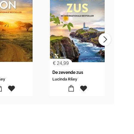
€
24,99
€
22
De zevende zus
Maa
ley
Lucinda Riley
Luci