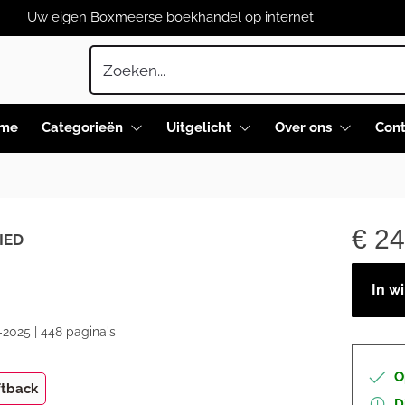
Uw eigen Boxmeerse boekhandel op internet
me
Categorieën
Uitgelicht
Over ons
Cont
€
24
IED
In w
-2025 | 448 pagina's
O
ftback
D