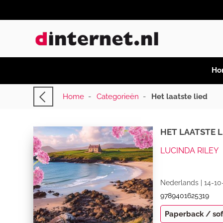
Ho
Home
-
Categorieën
-
Het laatste lied
HET LAATSTE L
LUCINDA RILEY
Nederlands | 14-10
9789401625319
Paperback / so