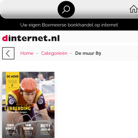
Uw eigen Boxmeerse boekhandel op internet
Home
-
Categorieën
-
De muur 89