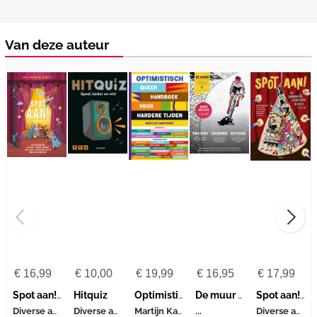
Van deze auteur
€
16,99
€
10,00
€
19,99
€
16,95
€
17,99
Spot aan! - Op het podium met groep 3-4
Hitquiz
Optimistisch queer handboek voor hardere tijden
De muur 93
Spot aan! - De spannendste avonturen in groep 5, 6, 7, 8
Diverse auteurs
Diverse auteurs
Martijn Kamphorst-Diverse auteurs
Diverse auteurs
...