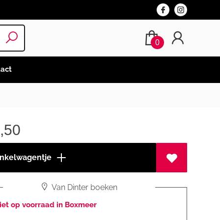
0
act
,50
inkelwagentje
Van Dinter boeken
iet op voorraad in Boxmeer