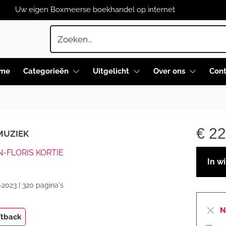
Uw eigen Boxmeerse boekhandel op internet
me
Categorieën
Uitgelicht
Over ons
Cont
€
22
MUZIEK
-FLORIS KORTIE
In w
-2023 | 320 pagina's
N
ftback