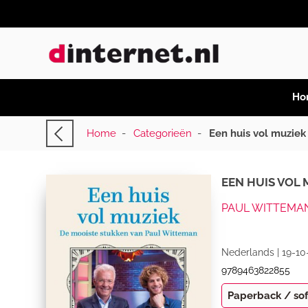
Ho
Home
-
Categorieën
-
Een huis vol muziek
EEN HUIS VOL 
PAUL WITTEMAN
Nederlands | 19-10
9789463822855
Paperback / so