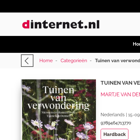
Ho
Home
-
Categorieën
-
Tuinen van verwon
TUINEN VAN 
MARTJE VAN D
Nederlands | 15-09
9789464713770
Hardback