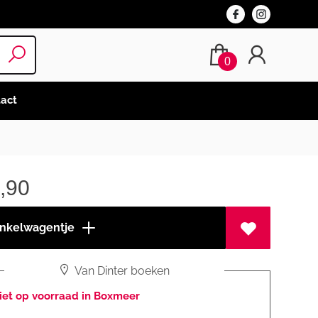
0
act
,90
inkelwagentje
Van Dinter boeken
iet op voorraad in Boxmeer