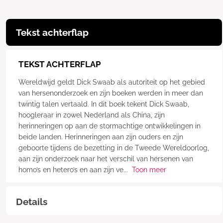
Tekst achterflap
TEKST ACHTERFLAP
Wereldwijd geldt Dick Swaab als autoriteit op het gebied
van hersenonderzoek en zijn boeken werden in meer dan
twintig talen vertaald. In dit boek tekent Dick Swaab,
hoogleraar in zowel Nederland als China, zijn
herinneringen op aan de stormachtige ontwikkelingen in
beide landen. Herinneringen aan zijn ouders en zijn
geboorte tijdens de bezetting in de Tweede Wereldoorlog,
aan zijn onderzoek naar het verschil van hersenen van
homo’s en hetero’s en aan zijn ve
...
Toon meer
Details