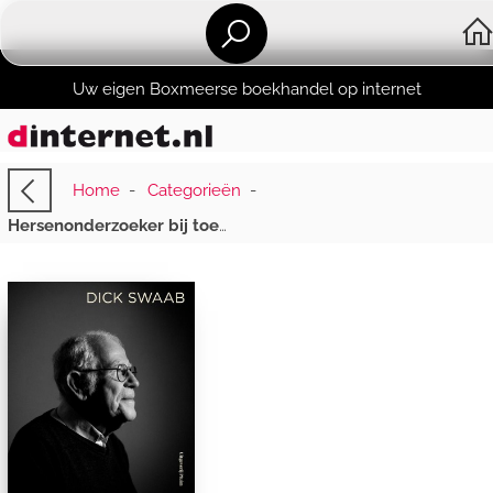
Uw eigen Boxmeerse boekhandel op internet
Home
-
Categorieën
-
Hersenonderzoeker bij toeval