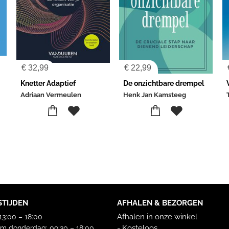
€
32,99
€
22,99
Knetter Adaptief
De onzichtbare drempel
Adriaan Vermeulen
Henk Jan Kamsteeg
STIJDEN
AFHALEN & BEZORGEN
Afhalen in onze winkel
3:00 – 18:00
- Kosteloos
m donderdag: 09:30 – 18:00