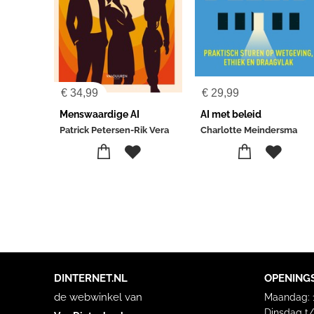
€
34,99
€
29,99
Menswaardige AI
AI met beleid
Patrick Petersen-Rik Vera
Charlotte Meindersma
DINTERNET.NL
OPENING
de webwinkel van
Maandag: 1
Dinsdag t/