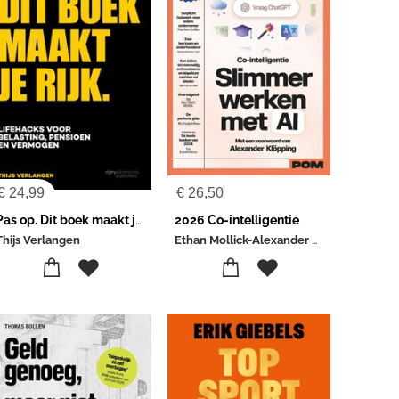
€
24,99
€
26,50
Pas op. Dit boek maakt je rijk
2026 Co-intelligentie
Ethan Mollick-Alexander Klöpping
Thijs Verlangen