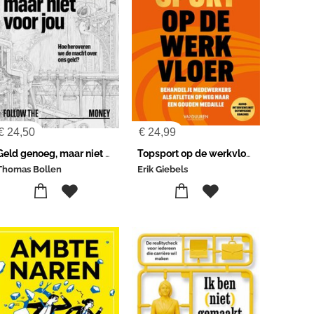
€
24,50
€
24,99
Geld genoeg, maar niet voor jou
Topsport op de werkvloer
Thomas Bollen
Erik Giebels