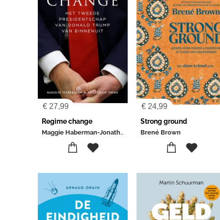
€
27,99
€
24,99
Regime change
Strong ground
Maggie Haberman-Jonathan Swan
Brené Brown