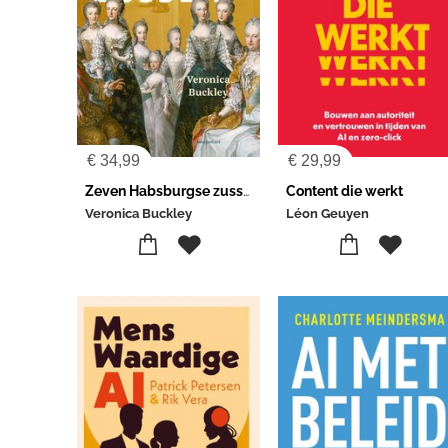
€
34,99
€
29,99
Zeven Habsburgse zussen
Content die werkt
Veronica Buckley
Léon Geuyen