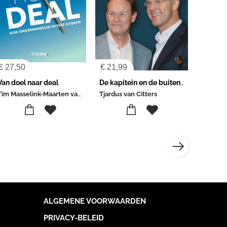
€
27,50
€
21,99
Van doel naar deal
De kapitein en de buitenboordmotor
Tim Masselink-Maarten van Rossum
Tjardus van Citters
ALGEMENE VOORWAARDEN
PRIVACY-BELEID