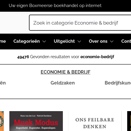
Uw eigen Boxmeerse boekhandel op internet
me
Categorieën
Uitgelicht
Over ons
Cont
49476
Gevonden resultaten voor
economie-bedrijf
ECONOMIE & BEDRIJF
eën
Geldzaken
Bedrijfsku