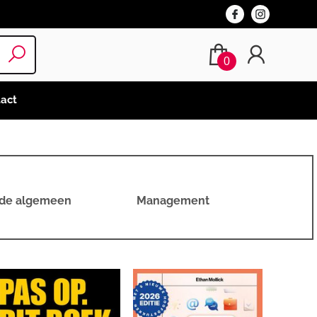
0
act
nde algemeen
Management