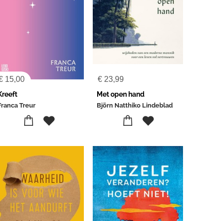
€
15,00
€
23,99
Kreeft
Met open hand
Franca Treur
Björn Natthiko Lindeblad