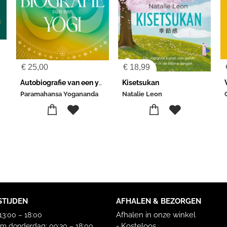
€
25,00
€
18,99
Autobiografie van een yogi
Kisetsukan
Paramahansa Yogananda
Natalie Leon
STIJDEN
AFHALEN & BEZORGEN
Afhalen in onze winkel
3:00 – 18:00
- Kosteloos
m donderdag: 09:30 – 18:00