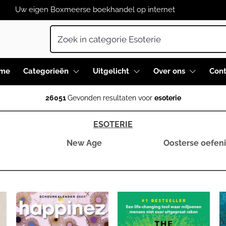
Uw eigen Boxmeerse boekhandel op internet
me
Categorieën
Uitgelicht
Over ons
Cont
26051
Gevonden resultaten voor
esoterie
ESOTERIE
New Age
Oosterse oefen