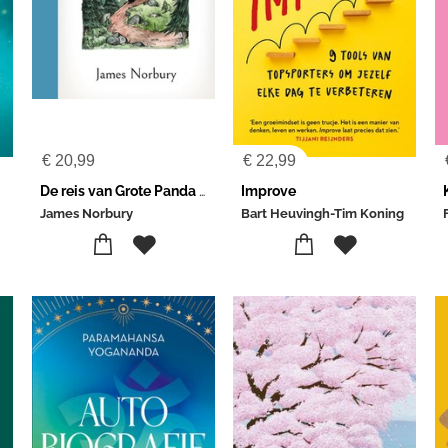
€
20,99
€
22,99
De reis van Grote Panda & Kleine Draak
Improve
James Norbury
Bart Heuvingh-Tim Koning