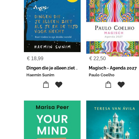
€
18,99
€
22,50
Dingen die je alleen ziet als je er de tijd voor neemt
Magisch - Agenda 2027
Haemin Sunim
Paulo Coelho