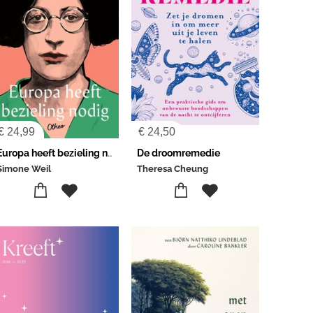
€
24,99
€
24,50
Europa heeft bezieling nodig
De droomremedie
Simone Weil
Theresa Cheung