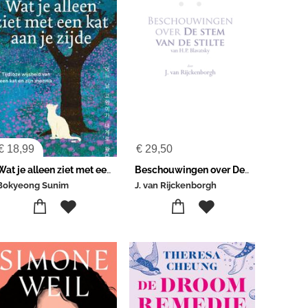
€
18,99
€
29,50
Wat je alleen ziet met een kat aan je zijde
Beschouwingen over De Stem van de Stilte van H.P. Blavatsky
Bokyeong Sunim
J. van Rijckenborgh