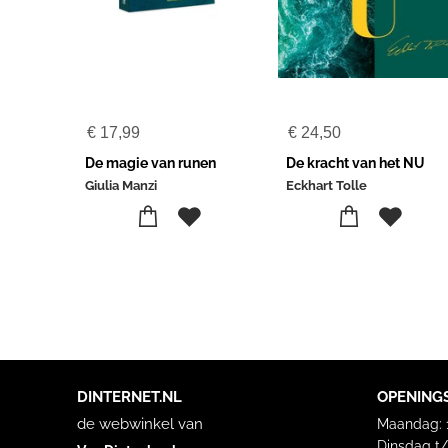
€
17,99
€
24,50
De magie van runen
De kracht van het NU
Giulia Manzi
Eckhart Tolle
DINTERNET.NL
OPENING
de webwinkel van
Maandag: 1
Dinsdag t/