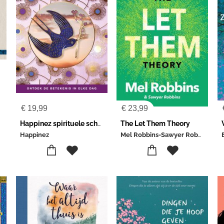
€
19,99
€
23,99
Happinez spirituele scheurkalender 2027
The Let Them Theory
Mel Robbins-Sawyer Robbins
Happinez