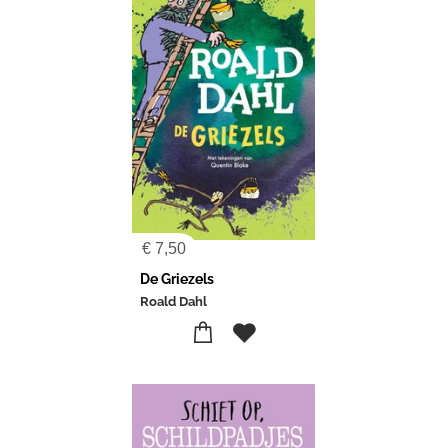
€
7,50
De Griezels
Roald Dahl