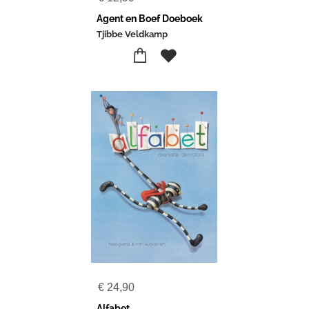
Agent en Boef Doeboek
Tjibbe Veldkamp
€
24,90
Alfabet