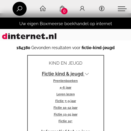
0
Uw eigen Boxmeerse boekhandel op internet
184380
Gevonden resultaten voor
fictie-kind-jeugd
KIND EN JEUGD
Fictie kind & jeugd
Prentenboeken
4-6 jaar
Leren lezen
Fictie 7-9 jaar
Fictie 10-12 jaar
Fictie 13-15 jaar
Fictie 15+