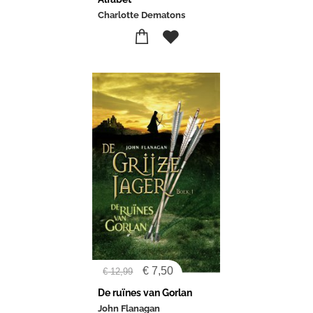
Charlotte Dematons
€
7,50
€
12,99
De ruïnes van Gorlan
John Flanagan