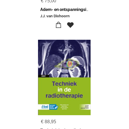
€
75,00
Adem- en ontspanningsinstructie
J.J. van Dixhoorn
€
88,95