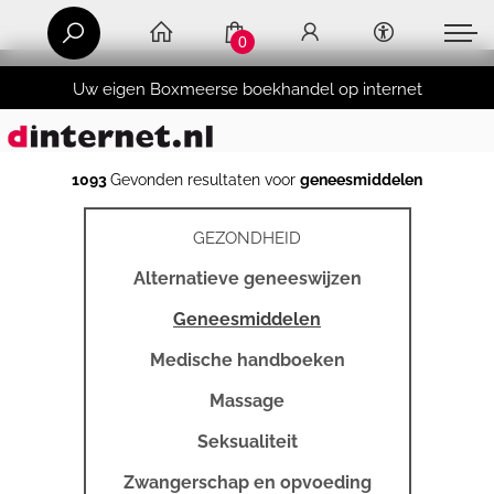
0
Uw eigen Boxmeerse boekhandel op internet
1093
Gevonden resultaten voor
geneesmiddelen
GEZONDHEID
Alternatieve geneeswijzen
Geneesmiddelen
Medische handboeken
Massage
Seksualiteit
Zwangerschap en opvoeding