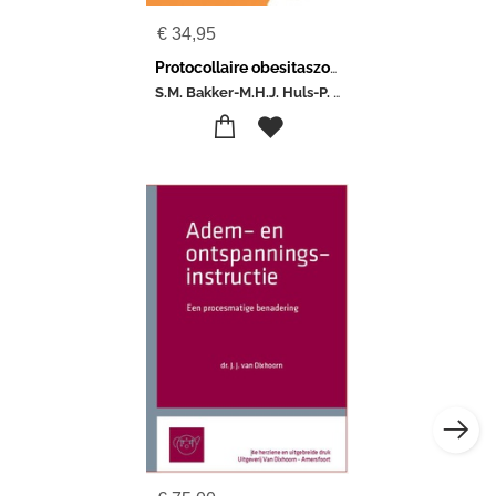
€
34,95
Protocollaire obesitaszorg
S.M. Bakker-M.H.J. Huls-P. Dogger-van Nieuwenhoven-E.F.C. Van Rossum