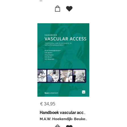
€
34,95
Handboek vascular access
M.A.W. Hoekendijk- Beukers-A.M. Beukers-N.H.J. Elstgeest-W.B. Mostert-W.E. Westerhuis