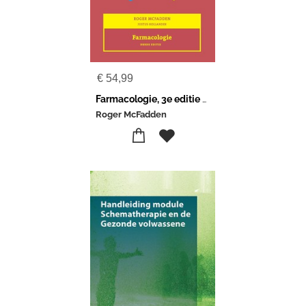
€
54,99
Farmacologie, 3e editie met MyLab NL toegangscode
Roger McFadden