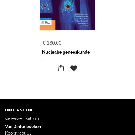
€
130,00
Nucleaire geneeskunde
...
DINTERNET.NL
de webwinkel van
Van Dinter boeken
Koorstraat 61