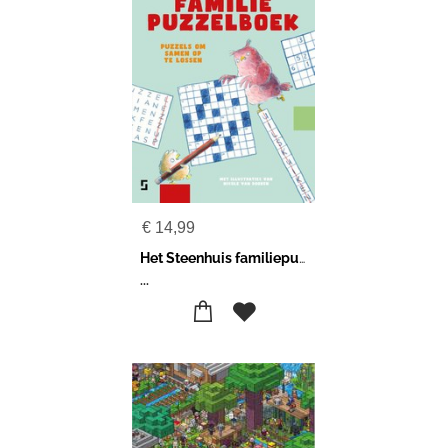
€
14,99
Het Steenhuis familiepuzzelboek
...