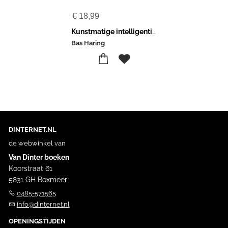
€
18,99
Kunstmatige intelligentie is niet eng
Bas Haring
DINTERNET.NL
de webwinkel van
Van Dinter boeken
Koorstraat 61
5831 GH Boxmeer
0485-571565
info@dinternet.nl
OPENINGSTIJDEN