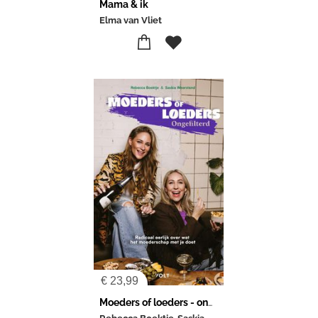
Mama & ik
Elma van Vliet
€
23,99
Moeders of loeders - ongefilterd