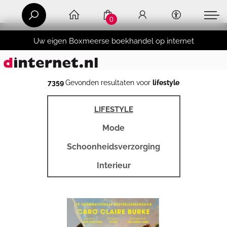
0
Uw eigen Boxmeerse boekhandel op internet
7359
Gevonden resultaten voor
lifestyle
LIFESTYLE
Mode
Schoonheidsverzorging
Interieur