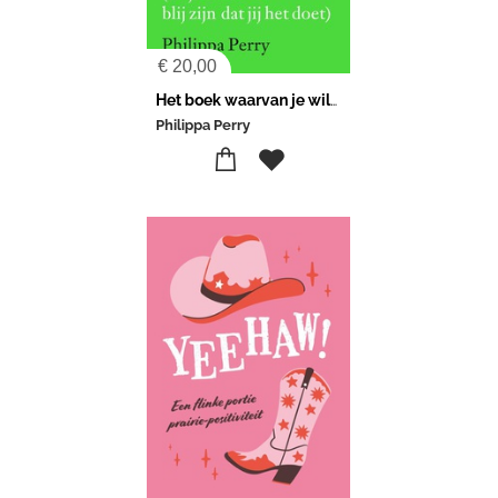
€
20,00
Het boek waarvan je wilde dat je ouders het hadden gelezen
Philippa Perry