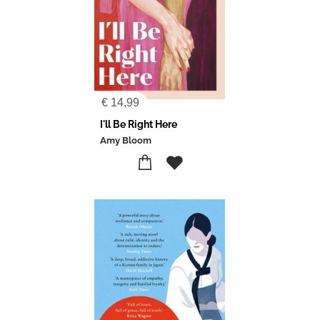
€
14,99
I'll Be Right Here
Amy Bloom