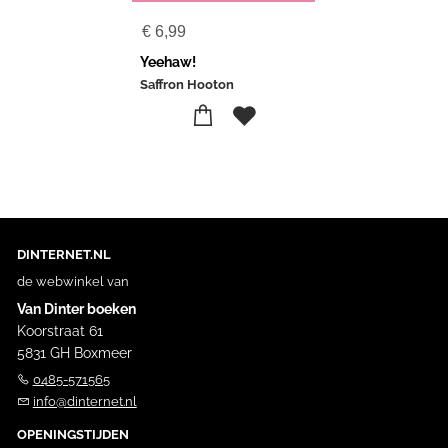
€
6,99
Yeehaw!
Saffron Hooton
DINTERNET.NL
de webwinkel van
Van Dinter boeken
Koorstraat 61
5831 GH Boxmeer
0485-571565
info@dinternet.nl
OPENINGSTIJDEN