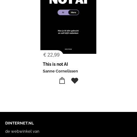
€
22,99
This is not AI
Sanne Cornelissen
DINTERNET.NL
de webwinkel van