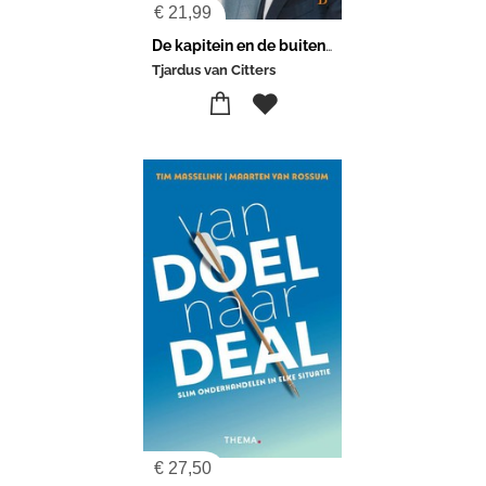
€
21,99
De kapitein en de buitenboordmotor
Tjardus van Citters
€
27,50