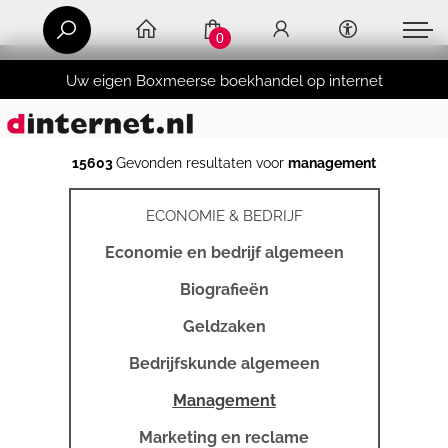
0
Uw eigen Boxmeerse boekhandel op internet
15603
Gevonden resultaten voor
management
ECONOMIE & BEDRIJF
Economie en bedrijf algemeen
Biografieën
Geldzaken
Bedrijfskunde algemeen
Management
Marketing en reclame