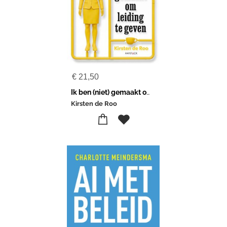
€
21,50
Ik ben (niet) gemaakt om leiding te geven
Kirsten de Roo