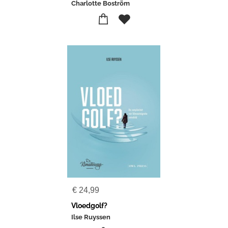
Charlotte Boström
€
24,99
Vloedgolf?
Ilse Ruyssen