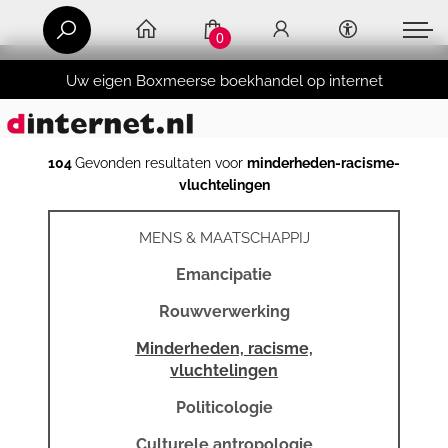
0
Uw eigen Boxmeerse boekhandel op internet
104
Gevonden resultaten voor
minderheden-racisme-
vluchtelingen
MENS & MAATSCHAPPIJ
Emancipatie
Rouwverwerking
Minderheden, racisme,
vluchtelingen
Politicologie
Culturele antropologie