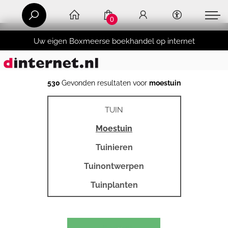
0
Uw eigen Boxmeerse boekhandel op internet
530
Gevonden resultaten voor
moestuin
TUIN
Moestuin
Tuinieren
Tuinontwerpen
Tuinplanten