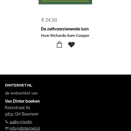
€
24,50
De zelfvoorzienende tuin
Huw Richards-Sam Cooper
DINTERNET.NL
de webwinkel van
Van Dinter boeken
Koorstraat 61
5831 GH Boxmeer
0485-571565
info@dinternet.nl