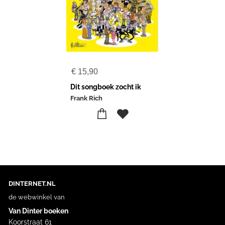
€
15,90
Dit songboek zocht ik
Frank Rich
DINTERNET.NL
de webwinkel van
Van Dinter boeken
Koorstraat 61