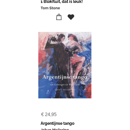
1 Blokfluit, dat is leuk!
Tom Stone
€
24,95
Argentijnse tango
Johan Meijering