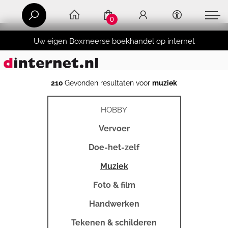
0
Uw eigen Boxmeerse boekhandel op internet
210
Gevonden resultaten voor
muziek
HOBBY
Vervoer
Doe-het-zelf
Muziek
Foto & film
Handwerken
Tekenen & schilderen