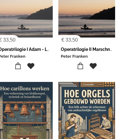
€
33,50
€
33,50
Operatrilogie I Adam - Lortzing
Operatrilogie II Marschner - Strauss
Peter Franken
Peter Franken