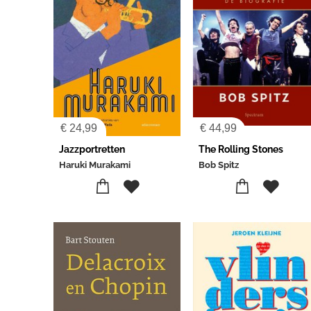
€
24,99
€
44,99
Jazzportretten
The Rolling Stones
Haruki Murakami
Bob Spitz