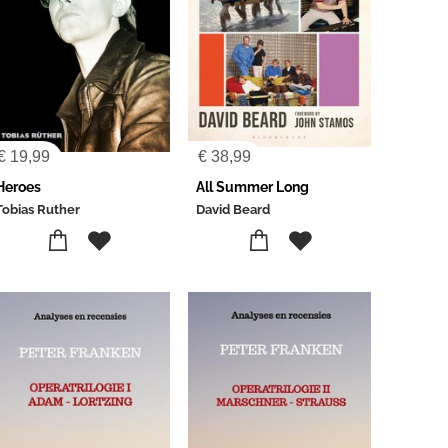
€
19,99
€
38,99
Heroes
All Summer Long
Tobias Ruther
David Beard