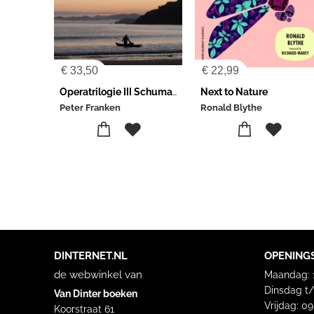
€
33,50
€
22,99
Operatrilogie III Schumann - Zimmermann
Next to Nature
Peter Franken
Ronald Blythe
DINTERNET.NL
OPENING
de webwinkel van
Maandag: 1
Dinsdag t/
Van Dinter boeken
Vrijdag: 0
Koorstraat 61