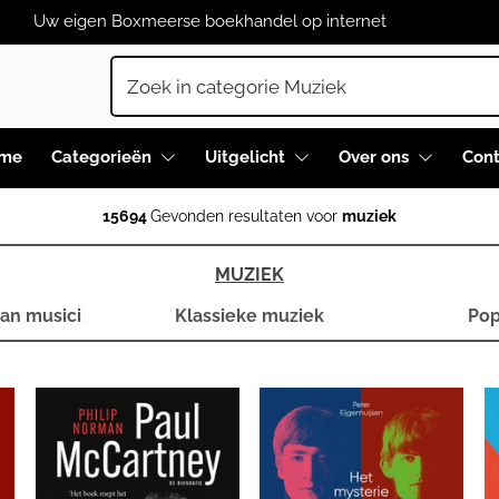
Uw eigen Boxmeerse boekhandel op internet
me
Categorieën
Uitgelicht
Over ons
Cont
15694
Gevonden resultaten voor
muziek
MUZIEK
van musici
Klassieke muziek
Po