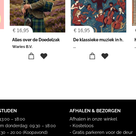
€
16,95
€
16,95
Alles over de Doedelzak
De klassieke muziek in het kort
Waries B.V.
...
.
STIJDEN
AFHALEN & BEZORGEN
Afhalen in onze winkel
3:00 – 18:00
- Kosteloos
m donderdag: 09:30 – 18:00
- Gratis parkeren voor de deur
9:30 – 20:00 (Koopavond)