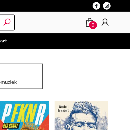
0
act
pmuziek