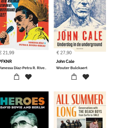
€
21,99
€
27,90
PFKNR
John Cale
Vanessa Díaz-Petra R. Rivera-Ridau
Wouter Bulckaert