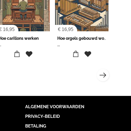
€
16,95
€
16,95
Hoe carillons werken
Hoe orgels gebouwd worden
..
...
ALGEMENE VOORWAARDEN
PRIVACY-BELEID
BETALING