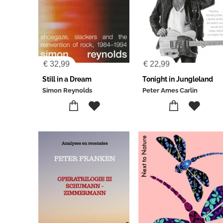
€
32,99
€
22,99
Still in a Dream
Tonight in Jungleland
Simon Reynolds
Peter Ames Carlin