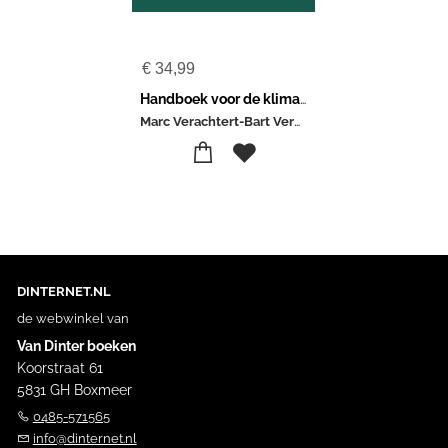
€
34,99
Handboek voor de klimaattuin
Marc Verachtert-Bart Verelst
DINTERNET.NL
de webwinkel van
Van Dinter boeken
Koorstraat 61
5831 GH Boxmeer
0485-571565
info@dinternet.nl