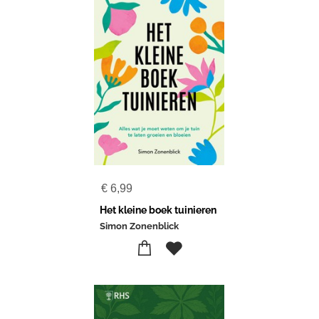
€
6,99
Het kleine boek tuinieren
Simon Zonenblick