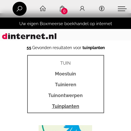
0
Uw eigen Boxmeerse boekhandel op internet
55
Gevonden resultaten voor
tuinplanten
TUIN
Moestuin
Tuinieren
Tuinontwerpen
Tuinplanten