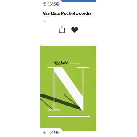
€
12,99
Van Dale Pocketwoordenboek Nederlands-Engels
...
€
12,99