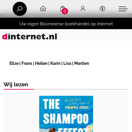
0
Uw eigen Boxmeerse boekhandel op internet
Elize | Frans | Hellen | Karin | Lisa | Martien
Wij lezen