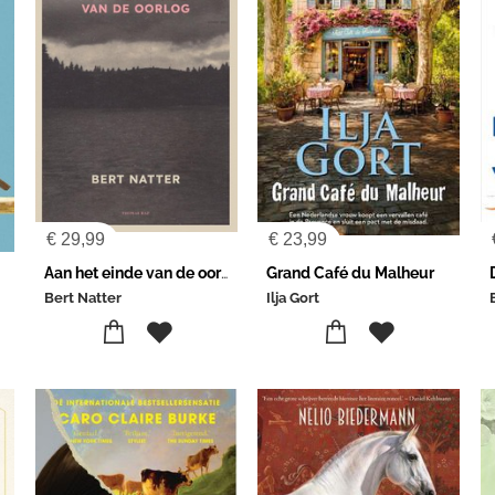
€
29,99
€
23,99
Aan het einde van de oorlog
Grand Café du Malheur
Bert Natter
Ilja Gort