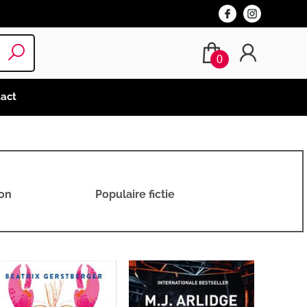
0
act
ion
Populaire fictie