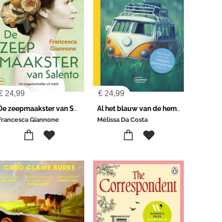
€
24,99
€
24,99
De zeepmaakster van Salento
Al het blauw van de hemel
Francesca Giannone
Mélissa Da Costa