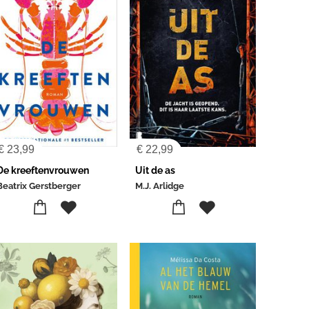
€
23,99
€
22,99
De kreeftenvrouwen
Uit de as
Beatrix Gerstberger
M.J. Arlidge