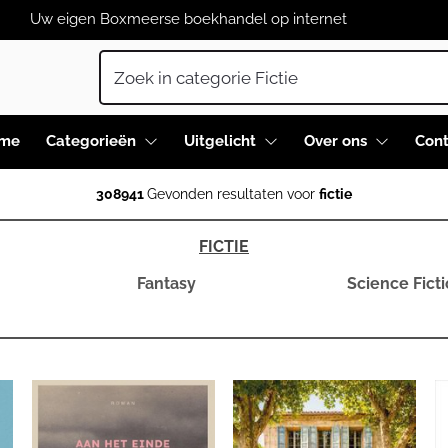
Uw eigen Boxmeerse boekhandel op internet
me
Categorieën
Uitgelicht
Over ons
Cont
308941
Gevonden resultaten voor
fictie
FICTIE
Fantasy
Science Fict