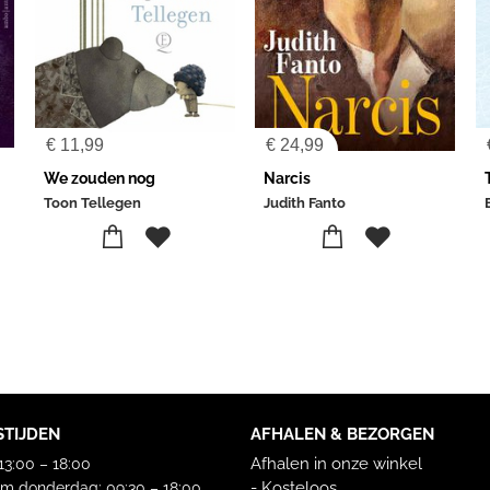
€
11,99
€
24,99
We zouden nog
Narcis
Toon Tellegen
Judith Fanto
STIJDEN
AFHALEN & BEZORGEN
Afhalen in onze winkel
3:00 – 18:00
- Kosteloos
m donderdag: 09:30 – 18:00