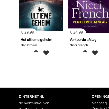
€
29,99
€
24,99
Het ultieme geheim
Verkeerde afslag
Dan Brown
Nicci French
DINTERNET.NL
OPENING
de webwinkel van
Maandag: 1
Dinsdag t/