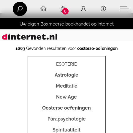
0
Uw eigen Boxmeerse boekhandel op internet
1663
Gevonden resultaten voor
oosterse-oefeningen
ESOTERIE
Astrologie
Meditatie
New Age
Oosterse oefeningen
Parapsychologie
Spiritualiteit