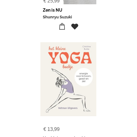
€
25,99
Zen is NU
Shunryu Suzuki
€
13,99